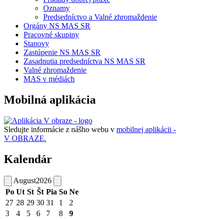
Oznamy
Predsedníctvo a Valné zhromaždenie
Orgány NS MAS SR
Pracovné skupiny
Stanovy
Zastúpenie NS MAS SR
Zasadnutia predsedníctva NS MAS SR
Valné zhromaždenie
MAS v médiách
Mobilná aplikácia
Sledujte informácie z nášho webu v
mobilnej aplikácii -
V OBRAZE.
Kalendár
August
2026
Po
Ut
St
Št
Pia
So
Ne
27
28
29
30
31
1
2
3
4
5
6
7
8
9