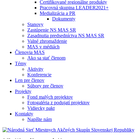
Certifikované regionálne produkty
Pracovná skupina LEADER2021+
Medializácia a PR
Dokumenty
Stanovy
Zastúpenie NS MAS SR
Zasadnutia predsedníctva NS MAS SR
Valné zhromaždenie
MAS v médiách
Členovia MAS
Ako sa stať členom
Témy
Aktivity
Konferencie
Len pre členov
Súbory pre členov
Projekty
Fond malých projektov
Fotogaléria z podujatí projektov
Vidiecky pakt
Kontakty
Napíšte nám