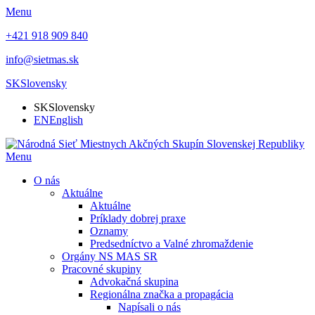
Menu
+421 918 909 840
info@sietmas.sk
SK
Slovensky
SK
Slovensky
EN
English
Menu
O nás
Aktuálne
Aktuálne
Príklady dobrej praxe
Oznamy
Predsedníctvo a Valné zhromaždenie
Orgány NS MAS SR
Pracovné skupiny
Advokačná skupina
Regionálna značka a propagácia
Napísali o nás