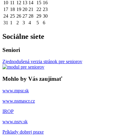
10
11
12
13
14
15
16
17
18
19
20
21
22
23
24
25
26
27
28
29
30
31
1
2
3
4
5
6
Sociálne siete
Seniori
Zjednodušená verzia stránok pre seniorov
Mohlo by Vás zaujímať
www.mpsr.sk
www.nsmascr.cz
IROP
www.nsrv.sk
Príklady dobrej praxe