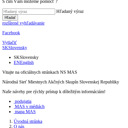
S čím Vám môžeme pomôcť
?
Hľadaný výraz
Hľadať
rozšírené vyhľadávanie
Facebook
Vytlačiť
SK
Slovensky
SK
Slovensky
EN
English
Vitajte na oficiálnych stránkach NS MAS
Národná Sieť Miestnych Akčných Skupín Slovenskej Republiky
Naše návrhy pre rýchly prístup k dôležitým informáciám!
podujatia
MAS v médiách
mapa MAS
Úvodná stránka
O nás