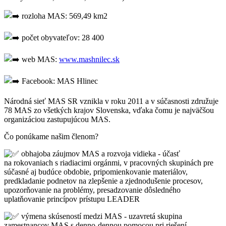
rozloha MAS: 569,49 km2
počet obyvateľov: 28 400
web MAS:
www.mashnilec.sk
Facebook: MAS Hlinec
Národná sieť MAS SR vznikla v roku 2011 a v súčasnosti združuje
78 MAS zo všetkých krajov Slovenska, vďaka čomu je najväčšou
organizáciou zastupujúcou MAS.
Čo ponúkame našim členom?
obhajoba záujmov MAS a rozvoja vidieka - účasť
na rokovaniach s riadiacimi orgánmi, v pracovných skupinách pre
súčasné aj budúce obdobie, pripomienkovanie materiálov,
predkladanie podnetov na zlepšenie a zjednodušenie procesov,
upozorňovanie na problémy, presadzovanie dôsledného
uplatňovanie princípov prístupu LEADER
výmena skúseností medzi MAS - uzavretá skupina
zamestnancov MAS s denno-dennou pomocou pri riešení