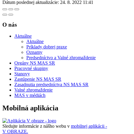
Dátum poslednej aktualizácie:
24. 8. 2022 11:41
O nás
Aktuálne
Aktuálne
Príklady dobrej praxe
Oznamy
Predsedníctvo a Valné zhromaždenie
Orgány NS MAS SR
Pracovné skupiny
Stanovy
Zastúpenie NS MAS SR
Zasadnutia predsedníctva NS MAS SR
Valné zhromaždenie
MAS v médiách
Mobilná aplikácia
Sledujte informácie z nášho webu v
mobilnej aplikácii -
V OBRAZE.