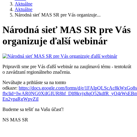
Aktuálne
Aktuálne
Národná sieť MAS SR pre Vás organizuje...
Národná sieť MAS SR pre Vás
organizuje ďalší webinár
Pripravili sme pre Vás ďalší webinár na zaujímavú tému - tentokrát
o zavádzaní regionálneho značenia.
Neváhajte a prihláste sa na tomto
odkaze:
https://docs.google.com/forms/d/e/1FAIpQLScAc8kW
fbclid=IwAR0NG0XiIGIUR8hf_Dlf8kvjx8qO52kdfR_yO4rWsEBm
En2ypaRgWpvZiI
Budeme sa tešiť na Vašu účasť!
NS MAS SR