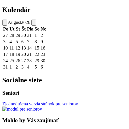
Kalendár
August
2026
Po
Ut
St
Št
Pia
So
Ne
27
28
29
30
31
1
2
3
4
5
6
7
8
9
10
11
12
13
14
15
16
17
18
19
20
21
22
23
24
25
26
27
28
29
30
31
1
2
3
4
5
6
Sociálne siete
Seniori
Zjednodušená verzia stránok pre seniorov
Mohlo by Vás zaujímať