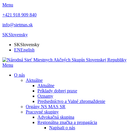
Menu
+421 918 909 840
info@sietmas.sk
SK
Slovensky
SK
Slovensky
EN
English
Menu
O nás
Aktuálne
Aktuálne
Príklady dobrej praxe
Oznamy
Predsedníctvo a Valné zhromaždenie
Orgány NS MAS SR
Pracovné skupiny
Advokačná skupina
Regionálna značka a propagácia
Napísali o nás