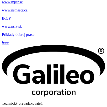
www.mpsr.sk
www.nsmascr.cz
IROP
www.nsrv.sk
Príklady dobrej praxe
hore
Technický prevádzkovateľ: