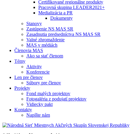
Certifikované regionálne produkty
Pracovná skupina LEADER2021+
Medializácia a PR
Dokumenty
Stanovy
Zastúpenie NS MAS SR
Zasadnutia predsedníctva NS MAS SR
Valné zhromaždenie
MAS v médiách
Členovia MAS
Ako sa stať členom
Témy
Aktivity
Konferencie
Len pre členov
Súbory pre členov
Projekty
Fond malých projektov
Fotogaléria z podujatí projektov
Vidiecky pakt
Kontakty
Napíšte nám