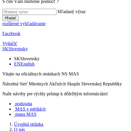
S čím Vám môžeme pomôcť
?
Hľadaný výraz
Hľadať
rozšírené vyhľadávanie
Facebook
Vytlačiť
SK
Slovensky
SK
Slovensky
EN
English
Vitajte na oficiálnych stránkach NS MAS
Národná Sieť Miestnych Akčných Skupín Slovenskej Republiky
Naše návrhy pre rýchly prístup k dôležitým informáciám!
podujatia
MAS v médiách
mapa MAS
Úvodná stránka
O nás