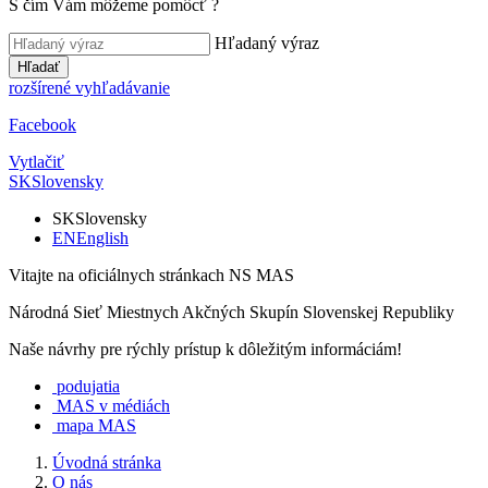
S čím Vám môžeme pomôcť
?
Hľadaný výraz
Hľadať
rozšírené vyhľadávanie
Facebook
Vytlačiť
SK
Slovensky
SK
Slovensky
EN
English
Vitajte na oficiálnych stránkach NS MAS
Národná Sieť Miestnych Akčných Skupín Slovenskej Republiky
Naše návrhy pre rýchly prístup k dôležitým informáciám!
podujatia
MAS v médiách
mapa MAS
Úvodná stránka
O nás