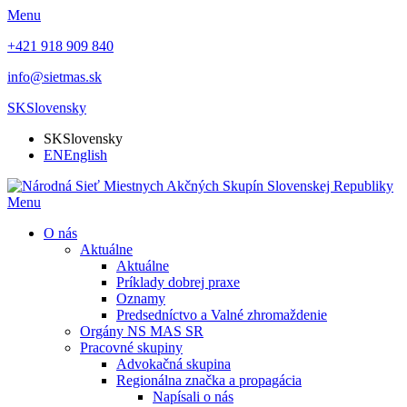
Menu
+421 918 909 840
info@sietmas.sk
SK
Slovensky
SK
Slovensky
EN
English
Menu
O nás
Aktuálne
Aktuálne
Príklady dobrej praxe
Oznamy
Predsedníctvo a Valné zhromaždenie
Orgány NS MAS SR
Pracovné skupiny
Advokačná skupina
Regionálna značka a propagácia
Napísali o nás