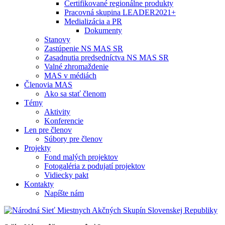
Certifikované regionálne produkty
Pracovná skupina LEADER2021+
Medializácia a PR
Dokumenty
Stanovy
Zastúpenie NS MAS SR
Zasadnutia predsedníctva NS MAS SR
Valné zhromaždenie
MAS v médiách
Členovia MAS
Ako sa stať členom
Témy
Aktivity
Konferencie
Len pre členov
Súbory pre členov
Projekty
Fond malých projektov
Fotogaléria z podujatí projektov
Vidiecky pakt
Kontakty
Napíšte nám