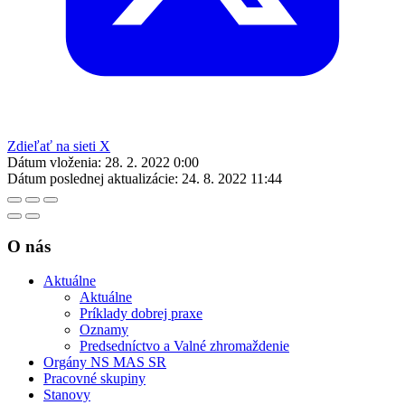
Zdieľať na sieti X
Dátum vloženia:
28. 2. 2022 0:00
Dátum poslednej aktualizácie:
24. 8. 2022 11:44
O nás
Aktuálne
Aktuálne
Príklady dobrej praxe
Oznamy
Predsedníctvo a Valné zhromaždenie
Orgány NS MAS SR
Pracovné skupiny
Stanovy