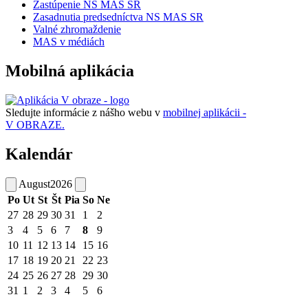
Zastúpenie NS MAS SR
Zasadnutia predsedníctva NS MAS SR
Valné zhromaždenie
MAS v médiách
Mobilná aplikácia
Sledujte informácie z nášho webu v
mobilnej aplikácii -
V OBRAZE.
Kalendár
August
2026
Po
Ut
St
Št
Pia
So
Ne
27
28
29
30
31
1
2
3
4
5
6
7
8
9
10
11
12
13
14
15
16
17
18
19
20
21
22
23
24
25
26
27
28
29
30
31
1
2
3
4
5
6