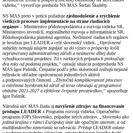
vidieku,“
vysvetľuje predseda NS MAS Štefan Škultéty.
NS MAS preto v petícii požaduje
zjednodušenie a zrýchlenie
všetkých procesov implementácie na strane riadiacich
orgánov
– Ministerstvo pôdohospodárstva a rozvoja vidieka SR,
Ministerstvo investícií, regionálneho rozvoja a informatizácie SR,
Pôdohospodárska platobná agentúra. Nečinnosť riadiacich orgánov
je hrozbou pre LEADER a celý slovenský vidiek.
„Oprávnené
subjekty nemajú záujem zapájať sa do výziev o príspevky kvôli
neprimeranej administratívnej záťaži a neúmerne dlhej dobe
vyhodnocovania projektov. Tá v niektorých prípadoch prekračuje
dva roky od podania projektu,“
opisuje situáciu podpredseda NS
MAS Igor Pašmík. Čerpanie podľa jeho skúseností znižujú nejasné
inštrukcie ohľadne oprávnenosti jednotlivých aktivít
a podporovaných činností.
„Zbytočná komplikovanosť procesov
a extrémna byrokratická záťaž už teraz ohrozujú aj programové
obdobie 2021-2027 a efektívne čerpanie prostriedkov,“
upozorňuje
Igor Pašmík.
Národná sieť MAS žiada aj
navýšenie zdrojov na financovanie
prístupu LEADER
z Programu rozvoja vidieka, Operačného
programu (OP) Slovensko, prípadne iných zdrojov.
„Slovensko ako
jediná krajina v rámci Európskej únie ide opačným smerom, a od
multifondového zamerania sa odvracia. Prístup LEADER ostane
v podstate posledným nástrojom, prostredníctvom ktorého budú