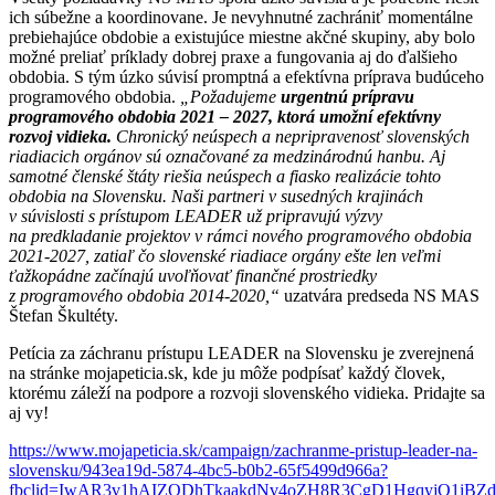
ich súbežne a koordinovane. Je nevyhnutné zachrániť momentálne
prebiehajúce obdobie a existujúce miestne akčné skupiny, aby bolo
možné preliať príklady dobrej praxe a fungovania aj do ďalšieho
obdobia. S tým úzko súvisí promptná a efektívna príprava budúceho
programového obdobia.
„Požadujeme
urgentnú prípravu
programového obdobia 2021 – 2027, ktorá umožní efektívny
rozvoj vidieka.
Chronický neúspech a nepripravenosť slovenských
riadiacich orgánov sú označované za medzinárodnú hanbu. Aj
samotné členské štáty riešia neúspech a fiasko realizácie tohto
obdobia na Slovensku. Naši partneri v susedných krajinách
v súvislosti s prístupom LEADER už pripravujú výzvy
na predkladanie projektov v rámci nového programového obdobia
2021-2027, zatiaľ čo slovenské riadiace orgány ešte len veľmi
ťažkopádne začínajú uvoľňovať finančné prostriedky
z programového obdobia 2014-2020,“
uzatvára predseda NS MAS
Štefan Škultéty.
Petícia za záchranu prístupu LEADER na Slovensku je zverejnená
na stránke mojapeticia.sk, kde ju môže podpísať každý človek,
ktorému záleží na podpore a rozvoji slovenského vidieka. Pridajte sa
aj vy!
https://www.mojapeticia.sk/campaign/zachranme-pristup-leader-na-
slovensku/943ea19d-5874-4bc5-b0b2-65f5499d966a?
fbclid=IwAR3v1hAIZQDhTkaakdNv4oZH8R3CgD1HgqyjO1iBZd