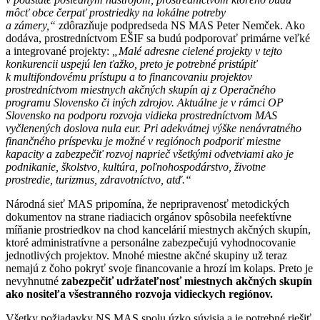
môcť obce čerpať prostriedky na lokálne potreby
a zámery,“
zdôrazňuje podpredseda NS MAS Peter Nemček. Ako
dodáva, prostredníctvom EŠIF sa budú podporovať primárne veľké
a integrované projekty:
„Malé adresne cielené projekty v tejto
konkurencii uspejú len ťažko, preto je potrebné pristúpiť
k multifondovému prístupu a to financovaniu projektov
prostredníctvom miestnych akčných skupín aj z Operačného
programu Slovensko či iných zdrojov. Aktuálne je v rámci OP
Slovensko na podporu rozvoja vidieka prostredníctvom MAS
vyčlenených doslova nula eur. Pri adekvátnej výške nenávratného
finančného príspevku je možné v regiónoch podporiť miestne
kapacity a zabezpečiť rozvoj naprieč všetkými odvetviami ako je
podnikanie, školstvo, kultúra, poľnohospodárstvo, životne
prostredie, turizmus, zdravotníctvo, atď.“
Národná sieť MAS pripomína, že nepripravenosť metodických
dokumentov na strane riadiacich orgánov spôsobila neefektívne
míňanie prostriedkov na chod kancelárií miestnych akčných skupín,
ktoré administratívne a personálne zabezpečujú vyhodnocovanie
jednotlivých projektov. Mnohé miestne akčné skupiny už teraz
nemajú z čoho pokryť svoje financovanie a hrozí im kolaps. Preto je
nevyhnutné
zabezpečiť udržateľnosť miestnych akčných skupín
ako nositeľa všestranného rozvoja vidieckych regiónov.
Všetky požiadavky NS MAS spolu úzko súvisia a je potrebné riešiť