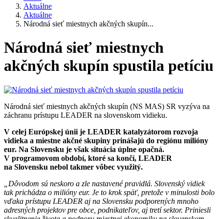
Aktuálne
Aktuálne
Národná sieť miestnych akčných skupín...
Národná sieť miestnych
akčných skupín spustila petíciu
Národná sieť miestnych akčných skupín (NS MAS) SR vyzýva na
záchranu prístupu LEADER na slovenskom vidieku.
V celej Európskej únii je LEADER katalyzátorom rozvoja
vidieka a miestne akčné skupiny prinášajú do regiónu milióny
eur. Na Slovensku je však situácia úplne opačná.
V programovom období, ktoré sa končí, LEADER
na Slovensku nebol takmer vôbec využitý.
„Dôvodom sú neskoro a zle nastavené pravidlá. Slovenský vidiek
tak prichádza o milióny eur. Je to krok späť, pretože v minulosti bolo
vďaka prístupu LEADER aj na Slovensku podporených mnoho
adresných projektov pre obce, podnikateľov, aj tretí sektor. Priniesli
skvalitnenie života a podporu miestnej ekonomiky na slovenskom