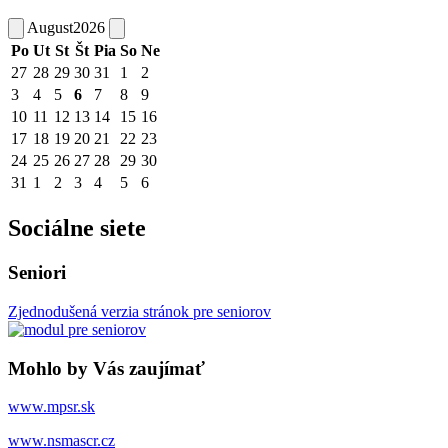
August
2026
Po
Ut
St
Št
Pia
So
Ne
27
28
29
30
31
1
2
3
4
5
6
7
8
9
10
11
12
13
14
15
16
17
18
19
20
21
22
23
24
25
26
27
28
29
30
31
1
2
3
4
5
6
Sociálne siete
Seniori
Zjednodušená verzia stránok pre seniorov
Mohlo by Vás zaujímať
www.mpsr.sk
www.nsmascr.cz