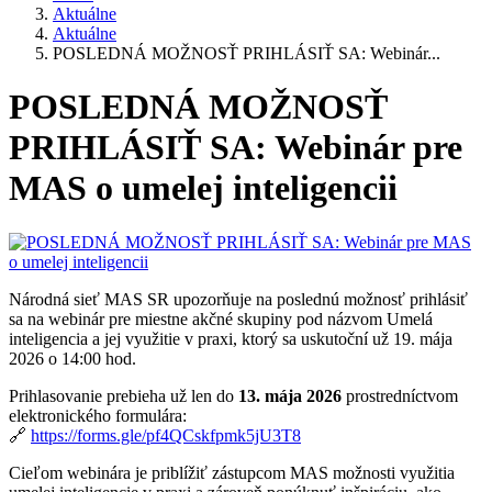
Aktuálne
Aktuálne
POSLEDNÁ MOŽNOSŤ PRIHLÁSIŤ SA: Webinár...
POSLEDNÁ MOŽNOSŤ
PRIHLÁSIŤ SA: Webinár pre
MAS o umelej inteligencii
Národná sieť MAS SR upozorňuje na poslednú možnosť prihlásiť
sa na webinár pre miestne akčné skupiny pod názvom Umelá
inteligencia a jej využitie v praxi, ktorý sa uskutoční už 19. mája
2026 o 14:00 hod.
Prihlasovanie prebieha už len do
13. mája 2026
prostredníctvom
elektronického formulára:
🔗
https://forms.gle/pf4QCskfpmk5jU3T8
Cieľom webinára je priblížiť zástupcom MAS možnosti využitia