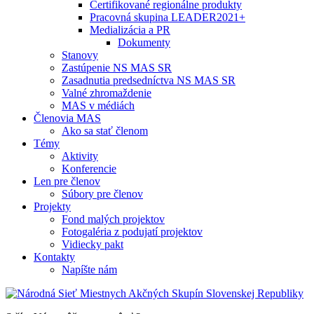
Certifikované regionálne produkty
Pracovná skupina LEADER2021+
Medializácia a PR
Dokumenty
Stanovy
Zastúpenie NS MAS SR
Zasadnutia predsedníctva NS MAS SR
Valné zhromaždenie
MAS v médiách
Členovia MAS
Ako sa stať členom
Témy
Aktivity
Konferencie
Len pre členov
Súbory pre členov
Projekty
Fond malých projektov
Fotogaléria z podujatí projektov
Vidiecky pakt
Kontakty
Napíšte nám