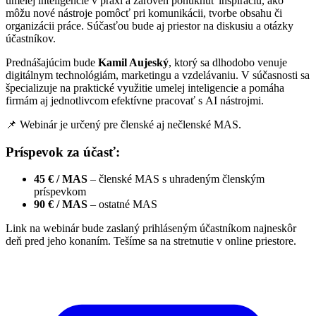
umelej inteligencie v praxi a zároveň ponúknuť inšpiráciu, ako
môžu nové nástroje pomôcť pri komunikácii, tvorbe obsahu či
organizácii práce. Súčasťou bude aj priestor na diskusiu a otázky
účastníkov.
Prednášajúcim bude
Kamil Aujeský
, ktorý sa dlhodobo venuje
digitálnym technológiám, marketingu a vzdelávaniu. V súčasnosti sa
špecializuje na praktické využitie umelej inteligencie a pomáha
firmám aj jednotlivcom efektívne pracovať s AI nástrojmi.
📌 Webinár je určený pre členské aj nečlenské MAS.
Príspevok za účasť:
45 € / MAS
– členské MAS s uhradeným členským
príspevkom
90 € / MAS
– ostatné MAS
Link na webinár bude zaslaný prihláseným účastníkom najneskôr
deň pred jeho konaním. Tešíme sa na stretnutie v online priestore.