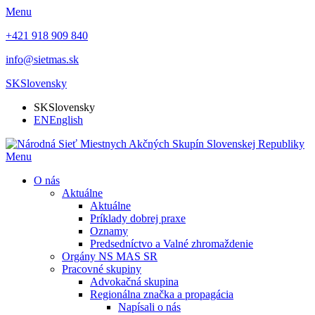
Menu
+421 918 909 840
info@sietmas.sk
SK
Slovensky
SK
Slovensky
EN
English
Menu
O nás
Aktuálne
Aktuálne
Príklady dobrej praxe
Oznamy
Predsedníctvo a Valné zhromaždenie
Orgány NS MAS SR
Pracovné skupiny
Advokačná skupina
Regionálna značka a propagácia
Napísali o nás