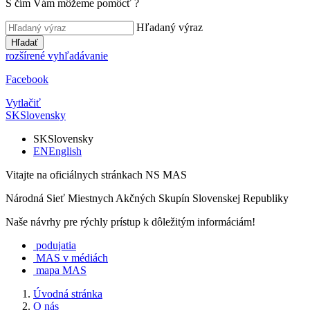
S čím Vám môžeme pomôcť
?
Hľadaný výraz
Hľadať
rozšírené vyhľadávanie
Facebook
Vytlačiť
SK
Slovensky
SK
Slovensky
EN
English
Vitajte na oficiálnych stránkach NS MAS
Národná Sieť Miestnych Akčných Skupín Slovenskej Republiky
Naše návrhy pre rýchly prístup k dôležitým informáciám!
podujatia
MAS v médiách
mapa MAS
Úvodná stránka
O nás