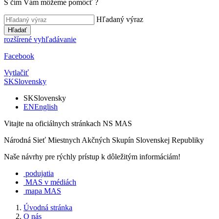
S čím Vám môžeme pomôcť
?
Hľadaný výraz
Hľadať
rozšírené vyhľadávanie
Facebook
Vytlačiť
SK
Slovensky
SK
Slovensky
EN
English
Vitajte na oficiálnych stránkach NS MAS
Národná Sieť Miestnych Akčných Skupín Slovenskej Republiky
Naše návrhy pre rýchly prístup k dôležitým informáciám!
podujatia
MAS v médiách
mapa MAS
Úvodná stránka
O nás