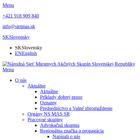
Menu
+421 918 909 840
info@sietmas.sk
SK
Slovensky
SK
Slovensky
EN
English
Menu
O nás
Aktuálne
Aktuálne
Príklady dobrej praxe
Oznamy
Predsedníctvo a Valné zhromaždenie
Orgány NS MAS SR
Pracovné skupiny
Advokačná skupina
Regionálna značka a propagácia
Napísali o nás