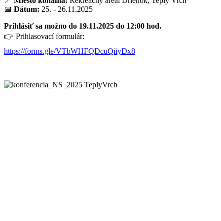
📍
Miesto konania:
Rekreačný areál Drieňok, Teplý Vrch
📅
Dátum:
25. - 26.11.2025
Prihlásiť sa možno do 19.11.2025 do 12:00 hod.
👉 Prihlasovací formulár:
https://forms.gle/VTbWHFQDcuQiiyDx8