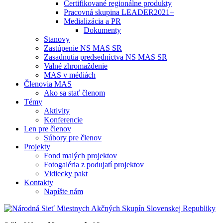
Certifikované regionálne produkty
Pracovná skupina LEADER2021+
Medializácia a PR
Dokumenty
Stanovy
Zastúpenie NS MAS SR
Zasadnutia predsedníctva NS MAS SR
Valné zhromaždenie
MAS v médiách
Členovia MAS
Ako sa stať členom
Témy
Aktivity
Konferencie
Len pre členov
Súbory pre členov
Projekty
Fond malých projektov
Fotogaléria z podujatí projektov
Vidiecky pakt
Kontakty
Napíšte nám