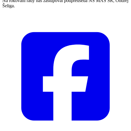
Na rokovaní rady nás zastupoval podpredseda NS MAS SR, Ondrej
Šeliga.