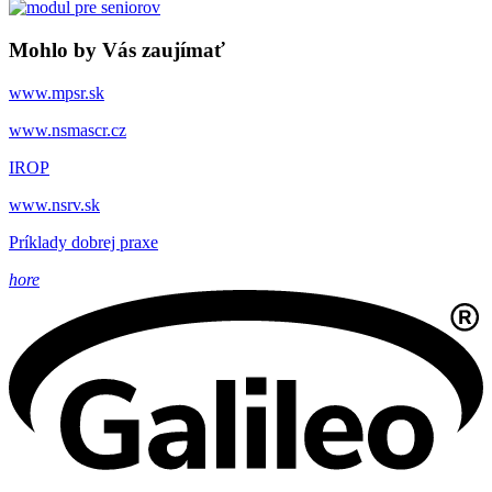
Mohlo by Vás zaujímať
www.mpsr.sk
www.nsmascr.cz
IROP
www.nsrv.sk
Príklady dobrej praxe
hore