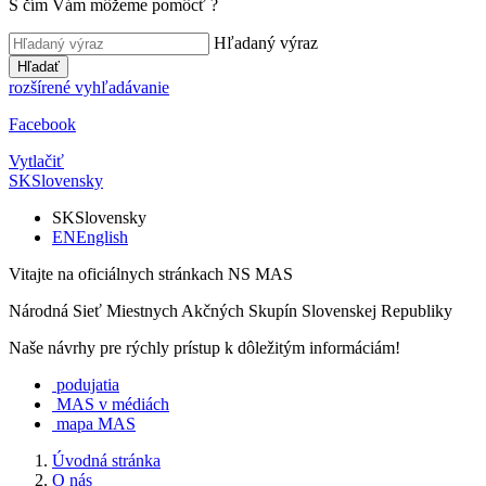
S čím Vám môžeme pomôcť
?
Hľadaný výraz
Hľadať
rozšírené vyhľadávanie
Facebook
Vytlačiť
SK
Slovensky
SK
Slovensky
EN
English
Vitajte na oficiálnych stránkach NS MAS
Národná Sieť Miestnych Akčných Skupín Slovenskej Republiky
Naše návrhy pre rýchly prístup k dôležitým informáciám!
podujatia
MAS v médiách
mapa MAS
Úvodná stránka
O nás