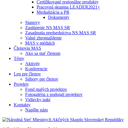
Certifikované regionálne produkty
Pracovná skupina LEADER2021+
Medializácia a PR
Dokumenty
Stanovy
Zastúpenie NS MAS SR
Zasadnutia predsedníctva NS MAS SR
Valné zhromaždenie
MAS v médiách
Členovia MAS
Ako sa stať členom
Témy
Aktivity
Konferencie
Len pre členov
Súbory pre členov
Projekty
Fond malých projektov
Fotogaléria z podujatí projektov
Vidiecky pakt
Kontakty
Napíšte nám