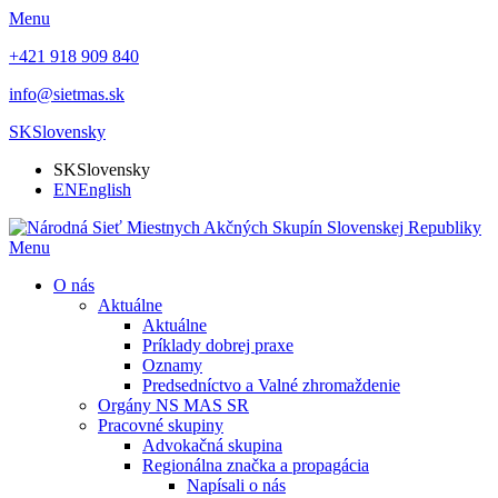
Menu
+421 918 909 840
info@sietmas.sk
SK
Slovensky
SK
Slovensky
EN
English
Menu
O nás
Aktuálne
Aktuálne
Príklady dobrej praxe
Oznamy
Predsedníctvo a Valné zhromaždenie
Orgány NS MAS SR
Pracovné skupiny
Advokačná skupina
Regionálna značka a propagácia
Napísali o nás