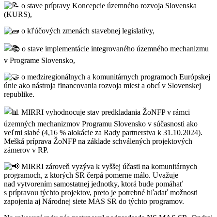
o stave prípravy Koncepcie územného rozvoja Slovenska
(KURS),
o kľúčových zmenách stavebnej legislatívy,
o stave implementácie integrovaného územného mechanizmu
v Programe Slovensko,
o medziregionálnych a komunitárnych programoch Európskej
únie ako nástroja financovania rozvoja miest a obcí v Slovenskej
republike.
MIRRI vyhodnocuje stav predkladania ŽoNFP v rámci
územných mechanizmov Programu Slovensko v súčasnosti ako
veľmi slabé (4,16 % alokácie za Rady partnerstva k 31.10.2024).
Mešká príprava ŽoNFP na základe schválených projektových
zámerov v RP.
MIRRI zároveň vyzýva k vyššej účasti na komunitárnych
programoch, z ktorých SR čerpá pomerne málo. Uvažuje
nad vytvorením samostatnej jednotky, ktorá bude pomáhať
s prípravou týchto projektov, preto je potrebné hľadať možnosti
zapojenia aj Národnej siete MAS SR do týchto programov.