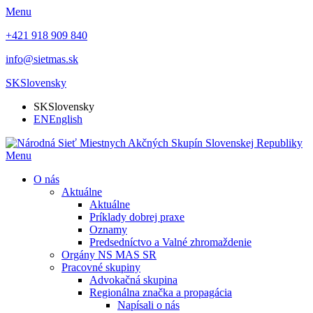
Menu
+421 918 909 840
info@sietmas.sk
SK
Slovensky
SK
Slovensky
EN
English
Menu
O nás
Aktuálne
Aktuálne
Príklady dobrej praxe
Oznamy
Predsedníctvo a Valné zhromaždenie
Orgány NS MAS SR
Pracovné skupiny
Advokačná skupina
Regionálna značka a propagácia
Napísali o nás