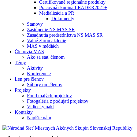
Certifikované regionálne produkty
Pracovná skupina LEADER2021+
Medializácia a PR
Dokumenty
Stanovy
Zastúpenie NS MAS SR
Zasadnutia predsedníctva NS MAS SR
Valné zhromaždenie
MAS v médiách
Členovia MAS
Ako sa stať členom
Témy
Aktivity
Konferencie
Len pre členov
Súbory pre členov
Projekty
Fond malých projektov
Fotogaléria z podujatí projektov
Vidiecky pakt
Kontakty
Napíšte nám