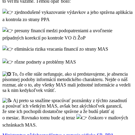
to veľmi vážime. Témou opäť bolo:
zjednodušené vykazovanie výdavkov a jeho správna aplikácia
a kontrola zo strany PPA
presuny financií medzi podopatreniami a uvoľnenie
prípadných korekcií po kontrole VO či ŽoP
eliminácia rizika vracania financií zo strany MAS
rôzne podnety a problémy MAS
To, čo ešte stále nefunguje, ako si predstavujeme, je absencia
písomnej podoby informácií metodického charakteru. Nejde o náš
rozmar, ale o to, aby všetky MAS mali jednotné informácie a vedeli
sa k nim kedykoľvek vrátiť.
Aj preto sa snažíme spracúvať poznámky z týchto zasadnutí
a posúvať ich všetkým MAS, avšak bez akýchkoľvek garancií,
že sme ich pochopili dostatočne správne a že budú platiť aj
o mesiac. Rovnako tomu bude aj teraz
čoskoro v mailových
schránkach MAS.