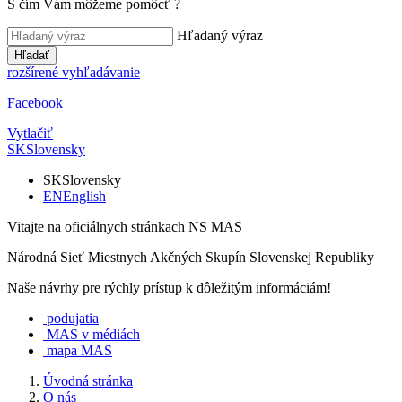
S čím Vám môžeme pomôcť
?
Hľadaný výraz
Hľadať
rozšírené vyhľadávanie
Facebook
Vytlačiť
SK
Slovensky
SK
Slovensky
EN
English
Vitajte na oficiálnych stránkach NS MAS
Národná Sieť Miestnych Akčných Skupín Slovenskej Republiky
Naše návrhy pre rýchly prístup k dôležitým informáciám!
podujatia
MAS v médiách
mapa MAS
Úvodná stránka
O nás