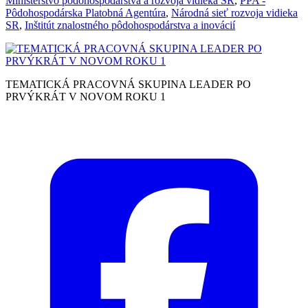
Ministerstvo pôdohospodárstva a rozvoja vidieka SR
,
PPA -
Pôdohospodárska Platobná Agentúra
,
Národná sieť rozvoja vidieka
SR
,
Inštitút znalostného pôdohospodárstva a inovácií
TEMATICKÁ PRACOVNÁ SKUPINA LEADER PO
PRVÝKRÁT V NOVOM ROKU 1