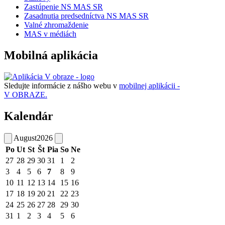
Zastúpenie NS MAS SR
Zasadnutia predsedníctva NS MAS SR
Valné zhromaždenie
MAS v médiách
Mobilná aplikácia
Sledujte informácie z nášho webu v
mobilnej aplikácii -
V OBRAZE.
Kalendár
August
2026
Po
Ut
St
Št
Pia
So
Ne
27
28
29
30
31
1
2
3
4
5
6
7
8
9
10
11
12
13
14
15
16
17
18
19
20
21
22
23
24
25
26
27
28
29
30
31
1
2
3
4
5
6