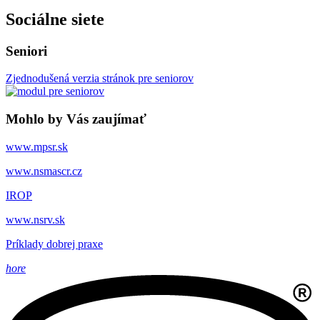
Sociálne siete
Seniori
Zjednodušená verzia stránok pre seniorov
Mohlo by Vás zaujímať
www.mpsr.sk
www.nsmascr.cz
IROP
www.nsrv.sk
Príklady dobrej praxe
hore